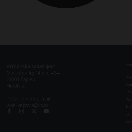
Inf
Kršćanska sadašnjost
Marulićev trg 14 p.p. 434
O n
10001 Zagreb
Kon
Hrvatska
Prav
Pošaljite nam E-mail:
Opći
web-knjizara@ks.hr
Tro
Litu
Bibl