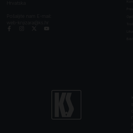
Kon
Hrvatska
Prav
Pošaljite nam E-mail:
Opći
web-knjizara@ks.hr
Tro
Litu
Bibl