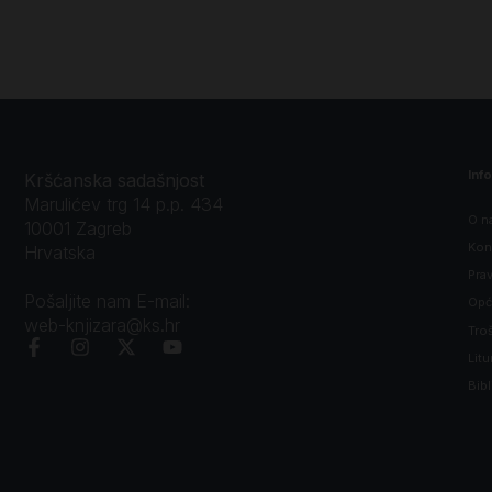
Inf
Kršćanska sadašnjost
Marulićev trg 14 p.p. 434
O n
10001 Zagreb
Kon
Hrvatska
Prav
Pošaljite nam E-mail:
Opći
web-knjizara@ks.hr
Tro
Litu
Bibl