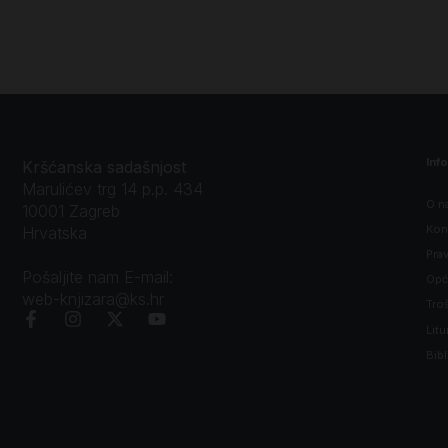
Inf
Kršćanska sadašnjost
Marulićev trg 14 p.p. 434
O n
10001 Zagreb
Kon
Hrvatska
Prav
Pošaljite nam E-mail:
Opći
web-knjizara@ks.hr
Tro
Litu
Bibl