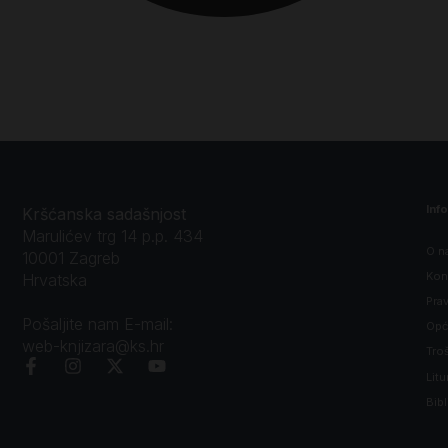
Inf
Kršćanska sadašnjost
Marulićev trg 14 p.p. 434
O n
10001 Zagreb
Kon
Hrvatska
Prav
Pošaljite nam E-mail:
Opći
web-knjizara@ks.hr
Tro
Litu
Bibl