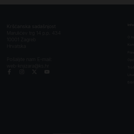
Inf
Kršćanska sadašnjost
Marulićev trg 14 p.p. 434
O n
10001 Zagreb
Kon
Hrvatska
Prav
Pošaljite nam E-mail:
Opći
web-knjizara@ks.hr
Tro
Litu
Bibl