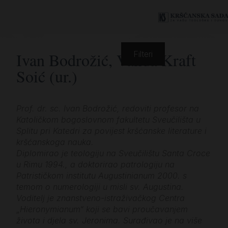
Ivan Bodrožić, Vanda Kraft
Filteri
Soić (ur.)
Prof. dr. sc. Ivan Bodrožić, redoviti profesor na
Katoličkom bogoslovnom fakultetu Sveučilišta u
Splitu pri Katedri za povijest kršćanske literature i
kršćanskoga nauka.
Diplomirao je teologiju na Sveučilištu Santa Croce
u Rimu 1994., a doktorirao patrologiju na
Patrističkom institutu Augustinianum 2000. s
temom o numerologiji u misli sv. Augustina.
Voditelj je znanstveno-istraživačkog Centra
„Hieronymianum“ koji se bavi proučavanjem
života i djela sv. Jeronima. Surađivao je na više