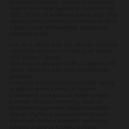
znanstvenih projekata i organizirao znanstvene
skupove. Dobitnik je nagrada za znanstveni rad
(2022./2023.).Od akademske godine 2022./2023.
obnaša dužnost prodekana za znanost na KBF-u
u Splitu. Član je Međunarodnog udruženja za
patrističke studije.
Prof. dr. sc. Vanda Kraft Soić, hrvatska teologinja
i sveučilišna profesorica, rođena je 26. veljače
1972. godine u Zagrebu.
Diplomirala je teologiju na KBF-u u Zagrebu 1997.
godine. Radila je u izdavačkoj kući Kršćanska
sadašnjost.
Doktorirala je dogmatsku teologiju 2013. godine
na KBF-u s temom o Hilariju iz Poitiersa.
Izvanredna je profesorica na Katedri povijesti
kršćanske literature i kršćanskog nauka na
Katoličkom bogoslovnom fakultetu Sveučilišta u
Zagrebu. Članica je međunarodnih i domaćih
znanstvenih društava (patristika, mariologija,
europsko društvo za katoličku teologiju).