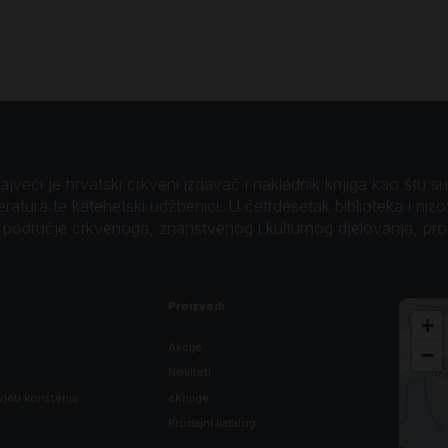
veći je hrvatski crkveni izdavač i nakladnik knjiga kao štu su B
teratura te katehetski udžbenici. U četrdesetak biblioteka i niz
o područje crkvenoga, znanstvenog i kulturnog djelovanja, pr
Proizvodi
+
Akcije
−
Noviteti
vjeti korištenja
eKnjige
Prodajni katalog