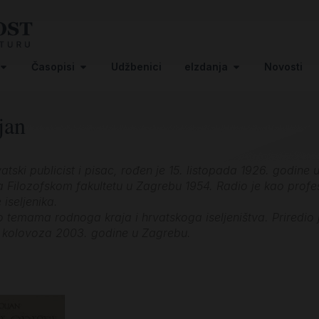
Časopisi
Udžbenici
eIzdanja
Novosti
jan
atski publicist i pisac, rođen je 15. listopada 1926. godine u
a Filozofskom fakultetu u Zagrebu 1954. Radio je kao profes
iseljenika.
 temama rodnoga kraja i hrvatskoga iseljeništva. Priredio j
. kolovoza 2003. godine u Zagrebu.