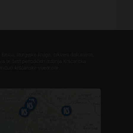
iblija, liturgijske knjige, crkveni dokumenti,
ova te šest periodičkih izdanja Kršćanska
omičući kršćanske vrjednote.