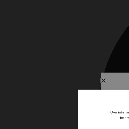
Kršćanin i svijet
Liturgija, kateheza i pastoral
Liturgija, pastoral i kateheza
Ljetna preporuka knjiga
Ljetna priča Kršćanske sadašnjosti
Nekategorizirane
Obitelj, djeca i mladi
Povijest i teologija
Prva pričest i krizma
Teologija
Teologija i povijest
Ova intern
inter
Tjedan Laudato-si'