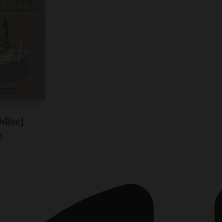
disej
n