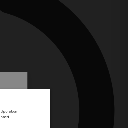
.
i prvi
e
a. Uporabom
inosti