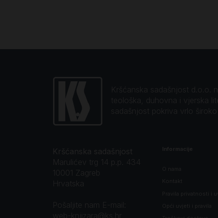
Kršćanska sadašnjost d.o.o. naj
teološka, duhovna i vjerska li
sadašnjost pokriva vrlo širok
Informacije
Kršćanska sadašnjost
Marulićev trg 14 p.p. 434
O nama
10001 Zagreb
Kontakt
Hrvatska
Pravila privatnosti i u
Pošaljite nam E-mail:
Opći uvjeti i pravila
web-knjizara@ks.hr
Troškovi dostave