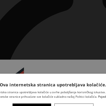
Ova internetska stranica upotrebljava kolačiće
Prijavite se na naš newsletter 
saznajte novosti iz Kršćansk
etska stranica upotrebljava kolačiće u svrhe poboljšanja korisničkog iskustv
sadašnjosti
netske stranice prihvaćate sve kolačiće sukladno našoj Politici kolačića.
Pojed