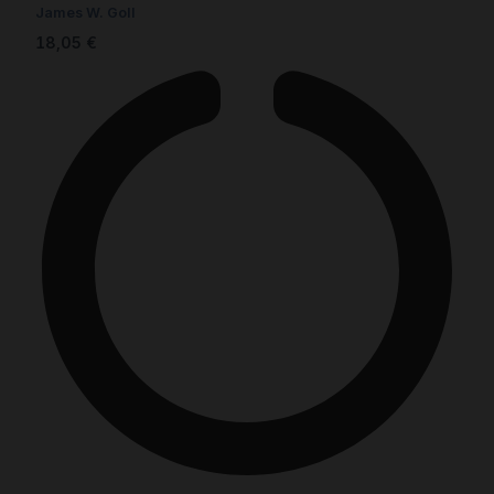
James W. Goll
18,05
€