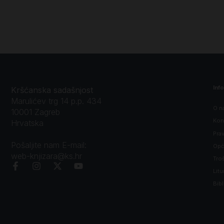
Inf
Kršćanska sadašnjost
Marulićev trg 14 p.p. 434
O n
10001 Zagreb
Kon
Hrvatska
Prav
Pošaljite nam E-mail:
Opći
web-knjizara@ks.hr
Tro
Litu
Bibl