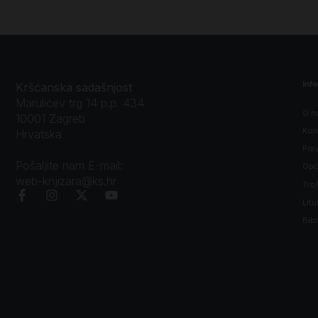
Inf
Kršćanska sadašnjost
Marulićev trg 14 p.p. 434
O n
10001 Zagreb
Kon
Hrvatska
Prav
Pošaljite nam E-mail:
Opći
web-knjizara@ks.hr
Tro
Litu
Bibl