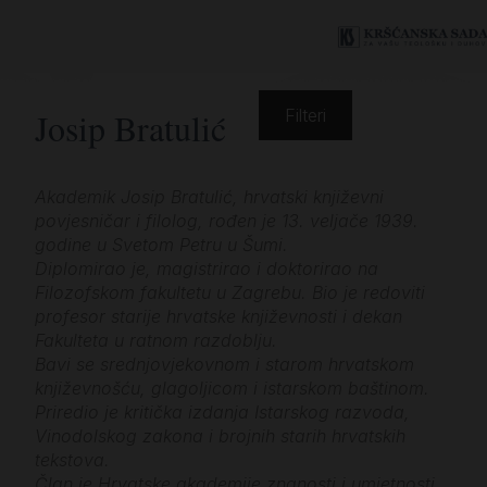
Josip Bratulić
Filteri
Akademik Josip Bratulić, hrvatski književni
povjesničar i filolog, rođen je 13. veljače 1939.
godine u Svetom Petru u Šumi.
Diplomirao je, magistrirao i doktorirao na
Filozofskom fakultetu u Zagrebu. Bio je redoviti
profesor starije hrvatske književnosti i dekan
Fakulteta u ratnom razdoblju.
Bavi se srednjovjekovnom i starom hrvatskom
književnošću, glagoljicom i istarskom baštinom.
Priredio je kritička izdanja Istarskog razvoda,
Vinodolskog zakona i brojnih starih hrvatskih
tekstova.
Član je Hrvatske akademije znanosti i umjetnosti