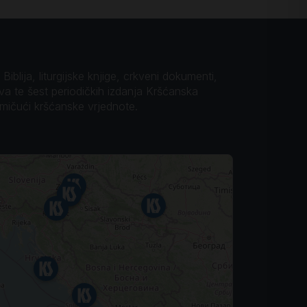
iblija, liturgijske knjige, crkveni dokumenti,
ova te šest periodičkih izdanja Kršćanska
omičući kršćanske vrjednote.