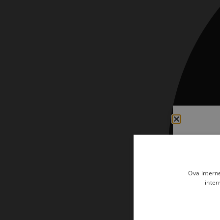
Kršćanin i svijet
Liturgija, kateheza i pastoral
Liturgija, pastoral i kateheza
Ljetna preporuka knjiga
Ljetna priča Kršćanske sadašnjosti
Nekategorizirane
Obitelj, djeca i mladi
Povijest i teologija
Prva pričest i krizma
Teologija
Ova intern
inter
Teologija i povijest
Tjedan Laudato-si'