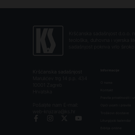
Kršćanska sadašnjost d.o.o. naj
teološka, duhovna i vjerska li
sadašnjost pokriva vrlo širok
Informacije
Kršćanska sadašnjost
Marulićev trg 14 p.p. 434
O nama
10001 Zagreb
Kontakt
Hrvatska
Pravila privatnosti i u
Pošaljite nam E-mail:
Opći uvjeti i pravila
web-knjizara@ks.hr
Troškovi dostave
Liturgijski kalendar
Biblija online