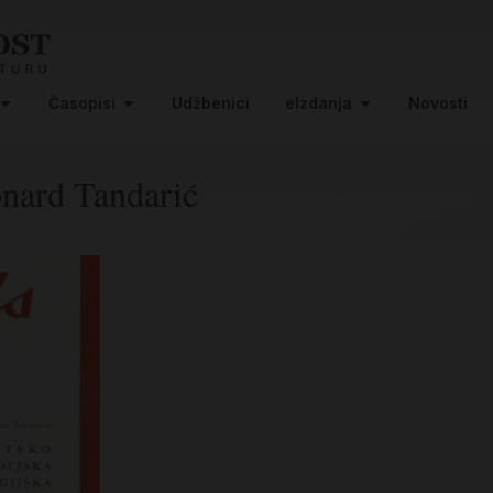
Časopisi
Udžbenici
eIzdanja
Novosti
onard Tandarić