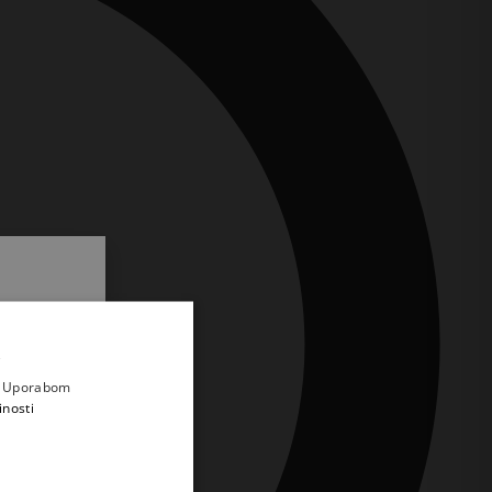
.
i prvi
e
a. Uporabom
inosti