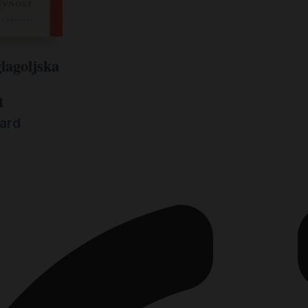
lagoljska
t
nard