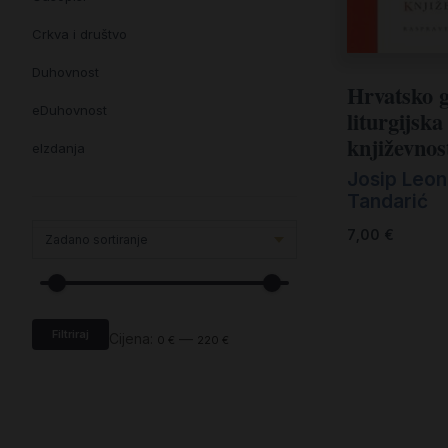
Crkva i društvo
Duhovnost
Hrvatsko g
eDuhovnost
liturgijska
književnos
eIzdanja
Josip Leo
eKnjiževnost
Tandarić
Enciklopedija i posebna izdanja
7,00
€
Enciklopedije i posebna izdanja
eTeologija i povijest
Filtriraj
Knjiga svima i svuda
Cijena:
—
0 €
220 €
Knjige drugih nakladnika
Književnost