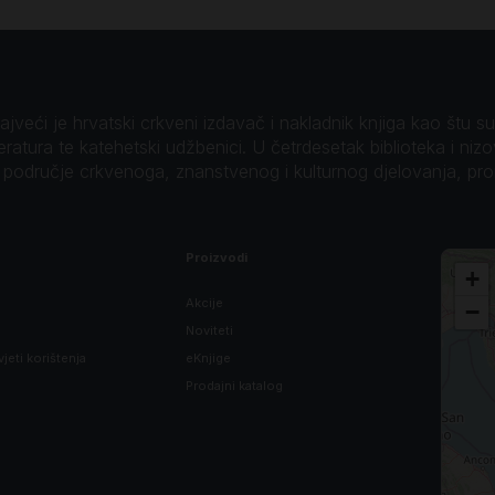
veći je hrvatski crkveni izdavač i nakladnik knjiga kao štu su B
teratura te katehetski udžbenici. U četrdesetak biblioteka i niz
o područje crkvenoga, znanstvenog i kulturnog djelovanja, pr
Proizvodi
+
Akcije
−
Noviteti
vjeti korištenja
eKnjige
Prodajni katalog