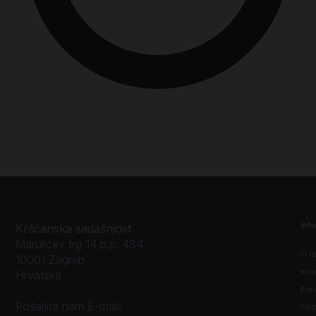
Inf
Kršćanska sadašnjost
Marulićev trg 14 p.p. 434
O n
10001 Zagreb
Kon
Hrvatska
Prav
Pošaljite nam E-mail:
Opći