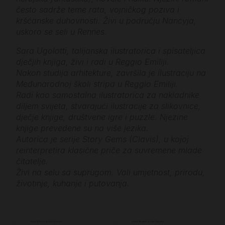
često sadrže teme rata, vojničkog poziva i
kršćanske duhovnosti. Živi u području Nancyja,
uskoro se seli u Rennes.
Sara Ugolotti, talijanska ilustratorica i spisateljica
dječjih knjiga, živi i radi u Reggio Emiliji.
Nakon studija arhitekture, završila je ilustraciju na
Međunarodnoj školi stripa u Reggio Emiliji.
Radi kao samostalna ilustratorica za nakladnike
diljem svijeta, stvarajući ilustracije za slikovnice,
dječje knjige, društvene igre i puzzle. Njezine
knjige prevedene su na više jezika.
Autorica je serije Story Gems (Clavis), u kojoj
reinterpretira klasične priče za suvremene mlade
čitatelje.
Živi na selu sa suprugom. Voli umjetnost, prirodu,
životinje, kuhanje i putovanja.