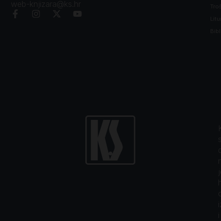
web-knjizara@ks.hr
Tro
Litu
Bibl
i