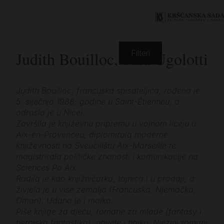
Judith Bouilloc, Sara Ugolotti
Filteri
Judith Bouilloc, francuska spisateljica, rođena je
5. siječnja 1988. godine u Saint-Étienneu, a
odrasla je u Nicei.
Završila je književnu pripremu u vojnom liceju u
Aix-en-Provenceu, diplomirala moderne
književnosti na Sveučilištu Aix-Marseille te
magistrirala političke znanosti i komunikacije na
Sciences Po Aix.
Radila je kao knjižničarka, tajnica i u prodaji, a
živjela je u više zemalja (Francuska, Njemačka,
Oman). Udana je i majka.
Piše knjige za djecu, romane za mlade (fantasy i
herojska fantastika), novele i haiku. Njezini romani