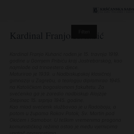
Kardinal Franjo Kuharić
Filteri
Kardinal Franjo Kuharić rođen je 15. travnja 1919.
godine u Gornjem Pribiću kraj Jastrebarskog, kao
najmlađe od trinaestero djece.
Maturirao je 1939. u Nadbiskupskoj klasičnoj
gimnaziji u Zagrebu, a teologiju diplomirao 1945.
na Katoličkom bogoslovnom fakultetu. Za
svećenika ga je zaredio nadbiskup Alojzije
Stepinac 15. srpnja 1945. godine.
Kao mlad svećenik službovao je u Radoboju, a
potom u župama Rakov Potok, Sv. Martin pod
Okićem i Samobor. U teškim vremenima progona
komunističkog režima ostao je među vjernicima
unatoč opasnostima.