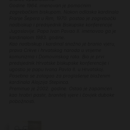
Godine 1964. imenovan je pomoćnim
zagrebačkim biskupom. Nakon odlaska kardinala
Franje Šepera u Rim, 1970. postao je zagrebački
nadbiskup i predsjednik Biskupske konferencije
Jugoslavije. Papa Ivan Pavao II. imenovao ga je
kardinalom 1983. godine.
Kao nadbiskup i kardinal snažno je branio vjeru,
prava Crkve i hrvatskog naroda u vrijeme
komunizma i Domovinskog rata. Bio je prvi
predsjednik Hrvatske biskupske konferencije i
ugostio je papu Ivana Pavla II. u Hrvatskoj.
Posebno se zalagao za proglašenje blaženim
kardinala Alojzija Stepinca.
Preminuo je 2002. godine. Ostao je zapamćen
kao hrabri pastir, branitelj vjere i čovjek duboke
pobožnosti.