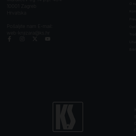
O n
10001 Zagreb
Kon
Hrvatska
Prav
Pošaljite nam E-mail:
Opći
web-knjizara@ks.hr
Tro
Litu
Bibl