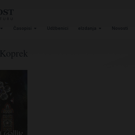
Časopisi
Udžbenici
eIzdanja
Novosti
 Koprek