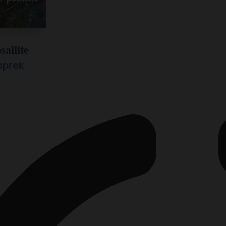
sallite
oprek