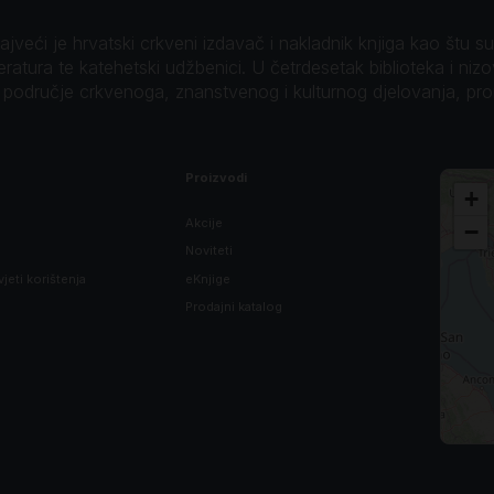
veći je hrvatski crkveni izdavač i nakladnik knjiga kao štu su B
teratura te katehetski udžbenici. U četrdesetak biblioteka i niz
o područje crkvenoga, znanstvenog i kulturnog djelovanja, pr
Proizvodi
+
Akcije
−
Noviteti
vjeti korištenja
eKnjige
Prodajni katalog