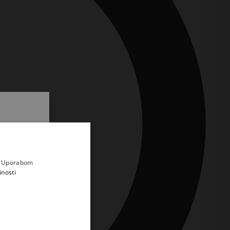
.
i prvi
e
a. Uporabom
inosti