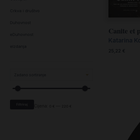
Crkva i društvo
Duhovnost
Canite et p
eDuhovnost
Katarina K
eIzdanja
25,22
€
eKnjiževnost
Enciklopedija i posebna izdanja
Enciklopedije i posebna izdanja
eTeologija i povijest
Filtriraj
Knjiga svima i svuda
Cijena:
—
0 €
220 €
Knjige drugih nakladnika
Književnost