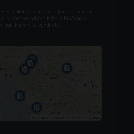
iblija, liturgijske knjige, crkveni dokumenti,
ova te šest periodičkih izdanja Kršćanska
omičući kršćanske vrjednote.
Leaflet
|
© OpenStreetMap contributors