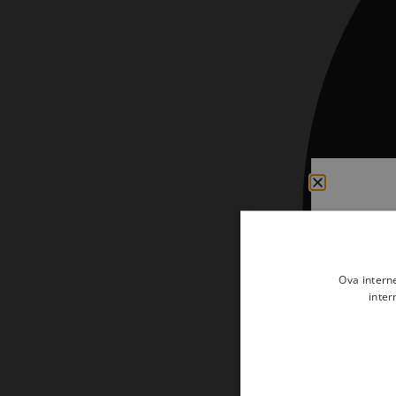
Kršćanin i svijet
Liturgija, kateheza i pastoral
Liturgija, pastoral i kateheza
Ljetna preporuka knjiga
Ljetna priča Kršćanske sadašnjosti
Nekategorizirane
Obitelj, djeca i mladi
Povijest i teologija
Prva pričest i krizma
Ova intern
inter
Teologija
Teologija i povijest
Tjedan Laudato-si'