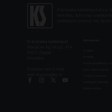
Kršćanska sadašnjost d.o.o. naj
teološka, duhovna i vjerska li
sadašnjost pokriva vrlo širok
Informacije
Kršćanska sadašnjost
Marulićev trg 14 p.p. 434
O nama
10001 Zagreb
Kontakt
Hrvatska
Pravila privatnosti i u
Pošaljite nam E-mail:
Opći uvjeti i pravila
web-knjizara@ks.hr
Troškovi dostave
Liturgijski kalendar
Biblija online