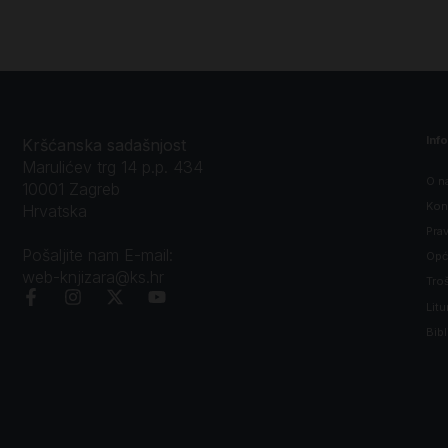
Inf
Kršćanska sadašnjost
Marulićev trg 14 p.p. 434
O n
10001 Zagreb
Kon
Hrvatska
Prav
Pošaljite nam E-mail:
Opći
web-knjizara@ks.hr
Tro
Litu
Bibl