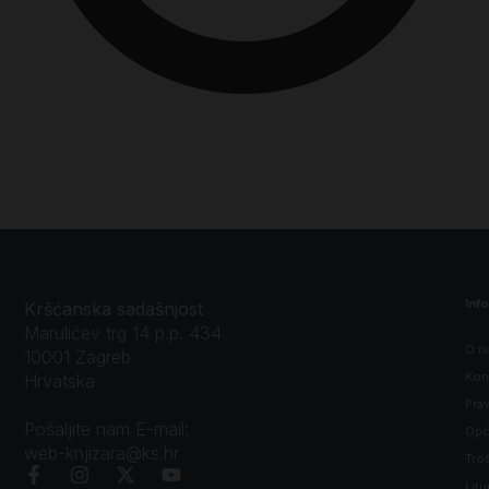
Inf
Kršćanska sadašnjost
Marulićev trg 14 p.p. 434
O n
10001 Zagreb
Kon
Hrvatska
Prav
Pošaljite nam E-mail:
Opći
web-knjizara@ks.hr
Tro
Litu