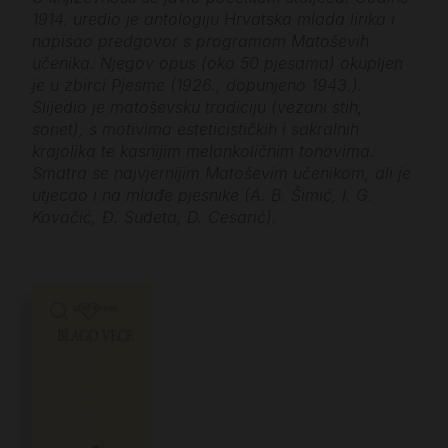
1914. uredio je antologiju Hrvatska mlada lirika i
napisao predgovor s programom Matoševih
učenika. Njegov opus (oko 50 pjesama) okupljen
je u zbirci Pjesme (1926., dopunjeno 1943.).
Slijedio je matoševsku tradiciju (vezani stih,
sonet), s motivima esteticističkih i sakralnih
krajolika te kasnijim melankoličnim tonovima.
Smatra se najvjernijim Matoševim učenikom, ali je
utjecao i na mlađe pjesnike (A. B. Šimić, I. G.
Kovačić, Đ. Sudeta, D. Cesarić).