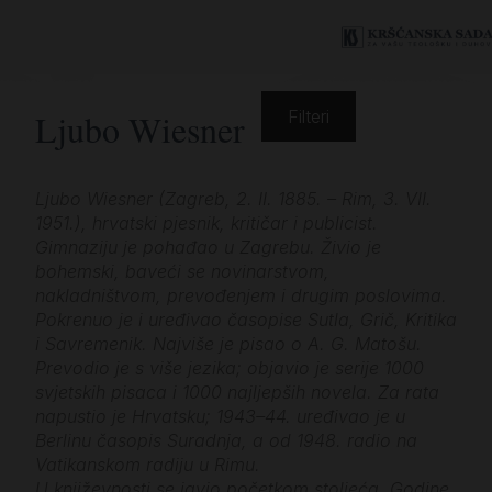
Ljubo Wiesner
Filteri
Ljubo Wiesner (Zagreb, 2. II. 1885. – Rim, 3. VII.
1951.), hrvatski pjesnik, kritičar i publicist.
Gimnaziju je pohađao u Zagrebu. Živio je
bohemski, baveći se novinarstvom,
nakladništvom, prevođenjem i drugim poslovima.
Pokrenuo je i uređivao časopise Sutla, Grič, Kritika
i Savremenik. Najviše je pisao o A. G. Matošu.
Prevodio je s više jezika; objavio je serije 1000
svjetskih pisaca i 1000 najljepših novela. Za rata
napustio je Hrvatsku; 1943–44. uređivao je u
Berlinu časopis Suradnja, a od 1948. radio na
Vatikanskom radiju u Rimu.
U književnosti se javio početkom stoljeća. Godine