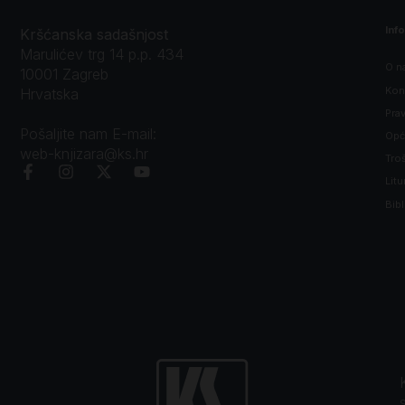
Inf
Kršćanska sadašnjost
Marulićev trg 14 p.p. 434
O n
10001 Zagreb
Kon
Hrvatska
Prav
Pošaljite nam E-mail:
Opći
web-knjizara@ks.hr
Tro
Litu
Bibl