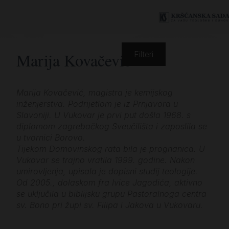
Marija Kovačević
Filteri
Marija Kovačević, magistra je kemijskog
inženjerstva. Podrijetlom je iz Prnjavora u
Slavoniji. U Vukovar je prvi put došla 1968. s
diplomom zagrebačkog Sveučilišta i zaposlila se
u tvornici Borovo.
Tijekom Domovinskog rata bila je prognanica. U
Vukovar se trajno vratila 1999. godine. Nakon
umirovljenja, upisala je dopisni studij teologije.
Od 2005., dolaskom fra Ivice Jagodića, aktivno
se uključila u biblijsku grupu Pastoralnoga centra
sv. Bono pri župi sv. Filipa i Jakova u Vukovaru.