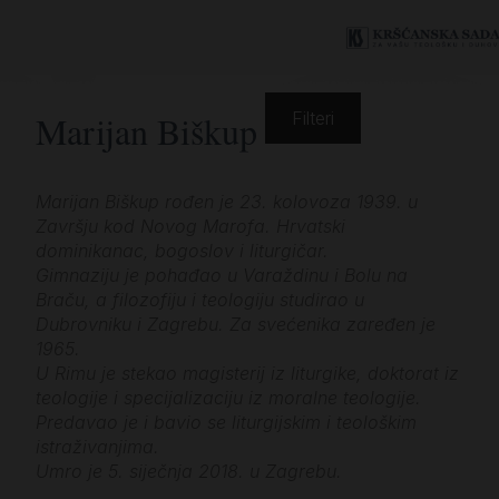
Marijan Biškup
Filteri
Marijan Biškup rođen je 23. kolovoza 1939. u
Završju kod Novog Marofa. Hrvatski
dominikanac, bogoslov i liturgičar.
Gimnaziju je pohađao u Varaždinu i Bolu na
Braču, a filozofiju i teologiju studirao u
Dubrovniku i Zagrebu. Za svećenika zaređen je
1965.
U Rimu je stekao magisterij iz liturgike, doktorat iz
teologije i specijalizaciju iz moralne teologije.
Predavao je i bavio se liturgijskim i teološkim
istraživanjima.
Umro je 5. siječnja 2018. u Zagrebu.