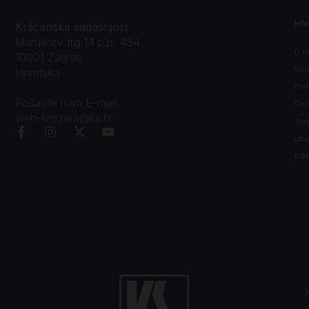
Inf
Kršćanska sadašnjost
Marulićev trg 14 p.p. 434
O n
10001 Zagreb
Kon
Hrvatska
Prav
Pošaljite nam E-mail:
Opći
web-knjizara@ks.hr
Tro
Litu
Bibl