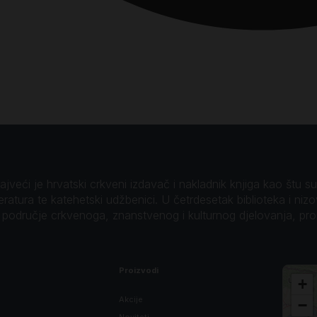
veći je hrvatski crkveni izdavač i nakladnik knjiga kao štu su B
teratura te katehetski udžbenici. U četrdesetak biblioteka i niz
o područje crkvenoga, znanstvenog i kulturnog djelovanja, pr
Proizvodi
+
Akcije
−
Noviteti