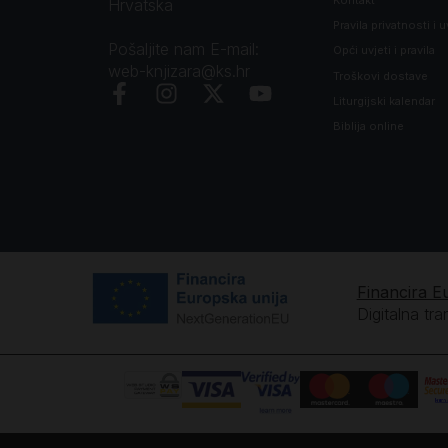
Hrvatska
Pravila privatnosti i u
Pošaljite nam E-mail:
Opći uvjeti i pravila
web-knjizara@ks.hr
Troškovi dostave
Liturgijski kalendar
Biblija online
Financira E
Digitalna tr