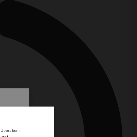
.
i prvi
e
a. Uporabom
inosti