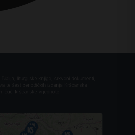
iblija, liturgijske knjige, crkveni dokumenti,
ova te šest periodičkih izdanja Kršćanska
omičući kršćanske vrjednote.