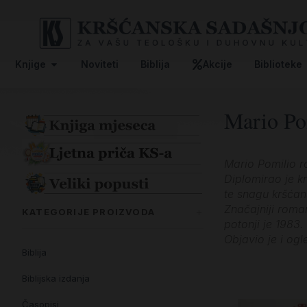
Knjige
Noviteti
Biblija
Akcije
Biblioteke
Mario Po
Mario Pomilio rođ
Diplomirao je k
te snagu kršća
Značajniji roman
KATEGORIJE PROIZVODA
potonji je 1983
Objavio je i og
Biblija
Biblijska izdanja
Časopisi