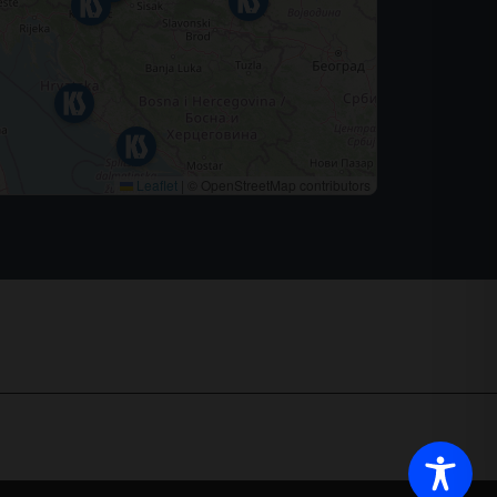
Leaflet
|
© OpenStreetMap contributors