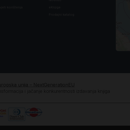
vjeti korištenja
eKnjige
Prodajni katalog
uropska unija – NextGenerationEU
ansformacija i jačanje konkurentnosti izdavanja knjiga