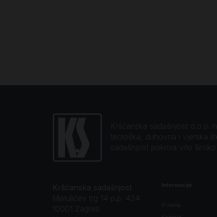
Kršćanska sadašnjost d.o.o. naj
teološka, duhovna i vjerska li
sadašnjost pokriva vrlo širok
Informacije
Kršćanska sadašnjost
Marulićev trg 14 p.p. 434
O nama
10001 Zagreb
Kontakt