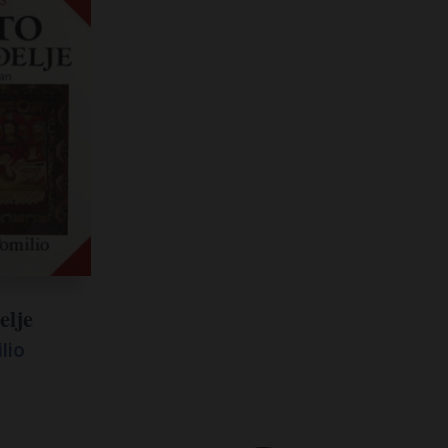
elje
lio