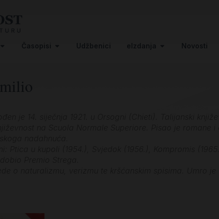
Časopisi
Udžbenici
eIzdanja
Novosti
milio
en je 14. siječnja 1921. u Orsogni (Chieti). Talijanski književ
njiževnost na Scuola Normale Superiore. Pisao je romane i 
nskoga nadahnuća.
i: Ptica u kupoli (1954.), Svjedok (1956.), Kompromis (1965.
. dobio Premio Strega.
lede o naturalizmu, verizmu te kršćanskim spisima. Umro je 