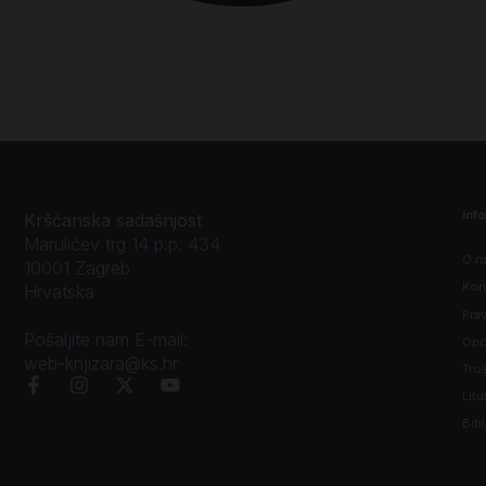
Inf
Kršćanska sadašnjost
Marulićev trg 14 p.p. 434
O n
10001 Zagreb
Kon
Hrvatska
Prav
Pošaljite nam E-mail:
Opći
web-knjizara@ks.hr
Tro
Litu
Bibl