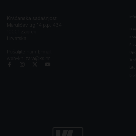
Inf
Kršćanska sadašnjost
Marulićev trg 14 p.p. 434
O n
10001 Zagreb
Kon
Hrvatska
Prav
Pošaljite nam E-mail:
Opći
web-knjizara@ks.hr
Tro
Litu
Bibl