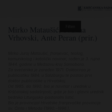
Mirko Mataušić, Suzana
Filteri
Vrhovski, Ante Peran (prir.)
Mirko Juraj Mataušić, franjevac, teolog,
komunikolog i katolički novinar, rođen je 3. rujna
1944. godine u Medsavu kraj Samobora.
Za svećenika je zaređen 1971. Doktorirao je
publicistiku 1984. u Salzburgu te postao prvi
doktor publicistike u Hrvatskoj.
Od 1985. do 1990. bio je novinar i urednik u
Kršćanskoj sadašnjosti, gdje je bio i glavni urednik
tjednika Liturgijsko-pastoralni listić.
Bio je provincijal Hrvatske franjevačke provincije
sv. Ćirila i Metoda (1990.–1996.).