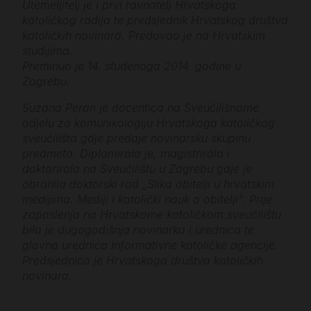
Utemeljitelj je i prvi ravnatelj Hrvatskoga
katoličkog radija te predsjednik Hrvatskog društva
katoličkih novinara. Predavao je na Hrvatskim
studijima.
Preminuo je 14. studenoga 2014. godine u
Zagrebu.
Suzana Peran je docentica na Sveučilišnome
odjelu za komunikologiju Hrvatskoga katoličkog
sveučilišta gdje predaje novinarsku skupinu
predmeta. Diplomirala je, magistrirala i
doktorirala na Sveučilištu u Zagrebu gdje je
obranila doktorski rad „Slika obitelji u hrvatskim
medijima. Mediji i katolički nauk o obitelji“. Prije
zaposlenja na Hrvatskome katoličkom sveučilištu
bila je dugogodišnja novinarka i urednica te
glavna urednica Informativne katoličke agencije.
Predsjednica je Hrvatskoga društva katoličkih
novinara.