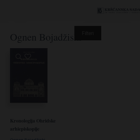
Ognen Bojadžiski
Filteri
Kronologija Ohridske
arhiepiskopije
Ognen Bojadžiski