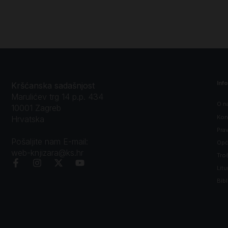
Inf
Kršćanska sadašnjost
Marulićev trg 14 p.p. 434
O n
10001 Zagreb
Kon
Hrvatska
Prav
Pošaljite nam E-mail:
Opći
web-knjizara@ks.hr
Tro
Litu
Bibl