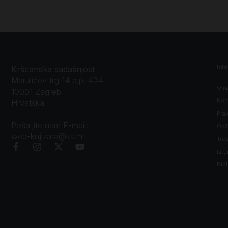
Inf
Kršćanska sadašnjost
Marulićev trg 14 p.p. 434
O n
10001 Zagreb
Kon
Hrvatska
Prav
Pošaljite nam E-mail:
Opći
web-knjizara@ks.hr
Tro
Litu
Bibl