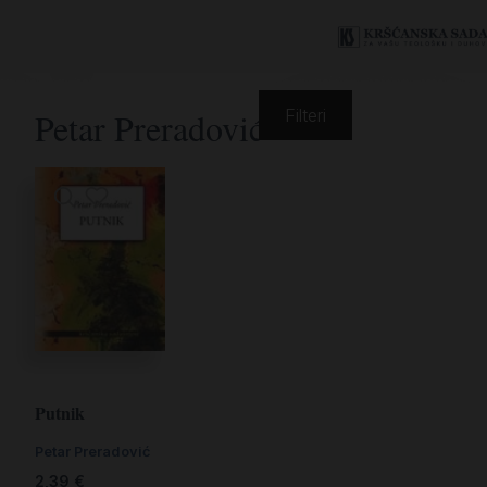
Petar Preradović
Filteri
Putnik
Petar Preradović
2,39
€