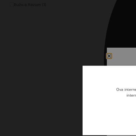
Kršćanin i svijet
Ružica Razum (1)
Liturgija, kateheza i pastoral
Liturgija, pastoral i kateheza
Ljetna preporuka knjiga
Ljetna priča Kršćanske sadašnjosti
Nekategorizirane
Obitelj, djeca i mladi
Povijest i teologija
Ova intern
Prva pričest i krizma
inter
Teologija
Teologija i povijest
Tjedan Laudato-si'