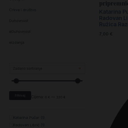
pripremni
Crkva i društvo
Katarina P
Radovan Li
Duhovnost
Ružica Ra
eDuhovnost
7,00
€
eIzdanja
eKnjiževnost
Enciklopedija i posebna izdanja
Enciklopedije i posebna izdanja
eTeologija i povijest
Filtriraj
Knjiga svima i svuda
Cijena:
—
0 €
220 €
Knjige drugih nakladnika
Katarina Pučar (1)
Književnost
Radovan Librić (1)