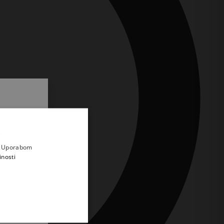
.
i prvi
e
a. Uporabom
inosti