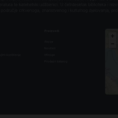
teratura te katehetski udžbenici. U četrdesetak biblioteka i niz
o područje crkvenoga, znanstvenog i kulturnog djelovanja, pr
Proizvodi
+
Akcije
−
Noviteti
vjeti korištenja
eKnjige
Prodajni katalog