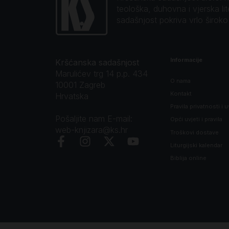
teološka, duhovna i vjerska li
sadašnjost pokriva vrlo širok
Informacije
Kršćanska sadašnjost
Marulićev trg 14 p.p. 434
O nama
10001 Zagreb
Kontakt
Hrvatska
Pravila privatnosti i u
Pošaljite nam E-mail:
Opći uvjeti i pravila
web-knjizara@ks.hr
Troškovi dostave
Liturgijski kalendar
Biblija online