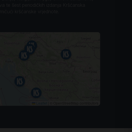
ova te šest periodičkih izdanja Kršćanska
omičući kršćanske vrjednote.
Leaflet
|
© OpenStreetMap contributors