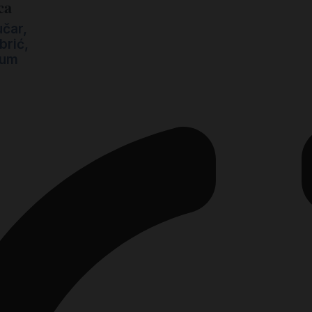
ca
učar
,
brić
,
zum