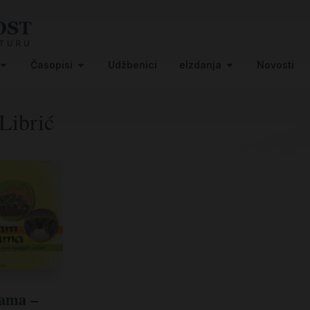
Časopisi
Udžbenici
eIzdanja
Novosti
Librić
vama –