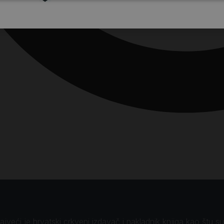
veći je hrvatski crkveni izdavač i nakladnik knjiga kao štu su B