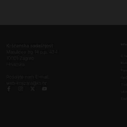
Inf
Kršćanska sadašnjost
Marulićev trg 14 p.p. 434
O n
10001 Zagreb
Kon
Hrvatska
Prav
Pošaljite nam E-mail:
Opći
web-knjizara@ks.hr
Tro
Litu
Bibl