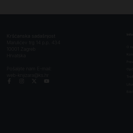
Inf
Kršćanska sadašnjost
Marulićev trg 14 p.p. 434
O n
10001 Zagreb
Kon
Hrvatska
Prav
Pošaljite nam E-mail:
Opći
web-knjizara@ks.hr
Tro
Litu
Bibl