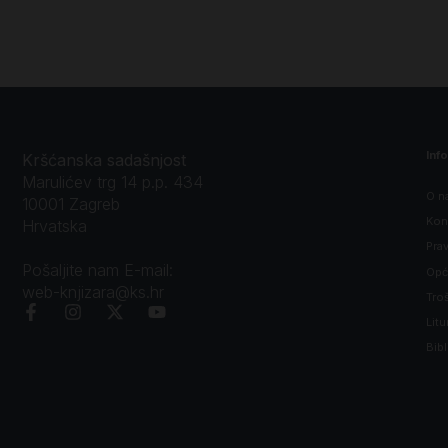
Inf
Kršćanska sadašnjost
Marulićev trg 14 p.p. 434
O n
10001 Zagreb
Kon
Hrvatska
Prav
Pošaljite nam E-mail:
Opći
web-knjizara@ks.hr
Tro
Litu
Bibl