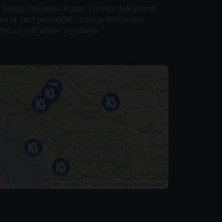
iblija, liturgijske knjige, crkveni dokumenti,
ova te šest periodičkih izdanja Kršćanska
omičući kršćanske vrjednote.
Leaflet
|
© OpenStreetMap contributors