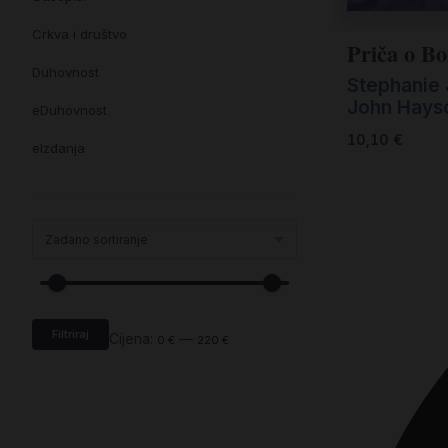
Crkva i društvo
Priča o Bo
Duhovnost
Stephanie 
John Hay
eDuhovnost
10,10
€
eIzdanja
eKnjiževnost
Enciklopedija i posebna izdanja
Enciklopedije i posebna izdanja
eTeologija i povijest
Filtriraj
Knjiga svima i svuda
Cijena:
—
0 €
220 €
Knjige drugih nakladnika
Književnost