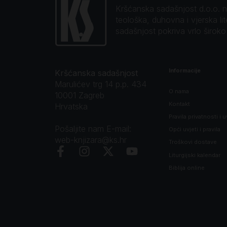
Kršćanska sadašnjost d.o.o. naj
teološka, duhovna i vjerska li
sadašnjost pokriva vrlo širok
Informacije
Kršćanska sadašnjost
Marulićev trg 14 p.p. 434
O nama
10001 Zagreb
Kontakt
Hrvatska
Pravila privatnosti i u
Pošaljite nam E-mail:
Opći uvjeti i pravila
web-knjizara@ks.hr
Troškovi dostave
Liturgijski kalendar
Biblija online