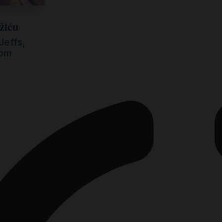
žiću
Jeffs,
som