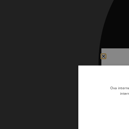
Kršćanin i svijet
Liturgija, kateheza i pastoral
Liturgija, pastoral i kateheza
Ljetna preporuka knjiga
Ljetna priča Kršćanske sadašnjosti
Nekategorizirane
Obitelj, djeca i mladi
Povijest i teologija
Ova intern
Prva pričest i krizma
inter
Teologija
Teologija i povijest
Tjedan Laudato-si'