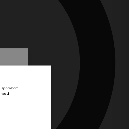
.
i prvi
e
a. Uporabom
inosti