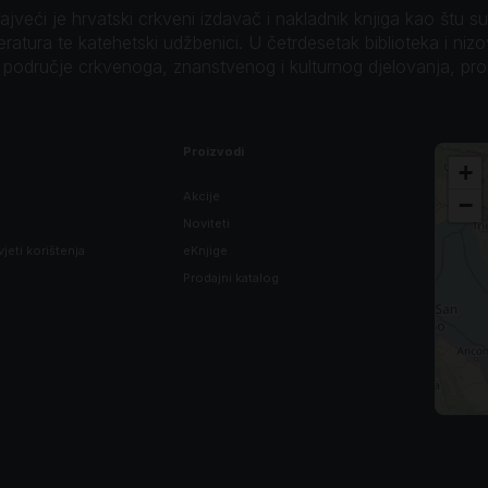
veći je hrvatski crkveni izdavač i nakladnik knjiga kao štu su B
teratura te katehetski udžbenici. U četrdesetak biblioteka i niz
o područje crkvenoga, znanstvenog i kulturnog djelovanja, pr
Proizvodi
+
Akcije
−
Noviteti
vjeti korištenja
eKnjige
Prodajni katalog