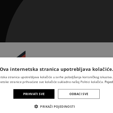
Ova internetska stranica upotrebljava kolačiće
Prijavite se na naš newsletter 
saznajte novosti iz Kršćansk
etska stranica upotrebljava kolačiće u svrhe poboljšanja korisničkog iskustv
sadašnjosti
netske stranice prihvaćate sve kolačiće sukladno našoj Politici kolačića.
Pojed
PRIHVATI SVE
ODBACI SVE
Pretplatite se
PRIKAŽI POJEDINOSTI