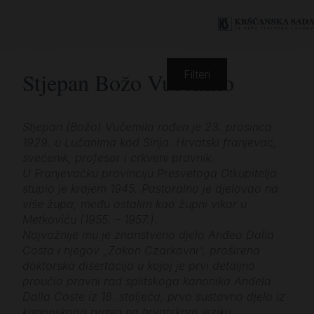
Stjepan Božo Vučemilo
Filteri
Stjepan (Božo) Vučemilo rođen je 23. prosinca
1929. u Lučanima kod Sinja. Hrvatski franjevac,
svećenik, profesor i crkveni pravnik.
U Franjevačku provinciju Presvetoga Otkupitelja
stupio je krajem 1945. Pastoralno je djelovao na
više župa, među ostalim kao župni vikar u
Metkoviću (1955. – 1957.).
Najvažnije mu je znanstveno djelo Anđeo Dalla
Costa i njegov „Zakon Czarkovni“, proširena
doktorska disertacija u kojoj je prvi detaljno
proučio pravni rad splitskoga kanonika Anđela
Dalla Coste iz 18. stoljeća, prvo sustavno djelo iz
kanonskoga prava na hrvatskom jeziku.