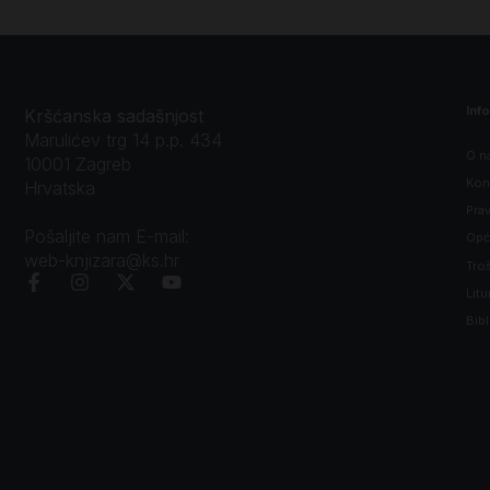
Inf
Kršćanska sadašnjost
Marulićev trg 14 p.p. 434
O n
10001 Zagreb
Kon
Hrvatska
Prav
Pošaljite nam E-mail:
Opći
web-knjizara@ks.hr
Tro
Litu
Bibl