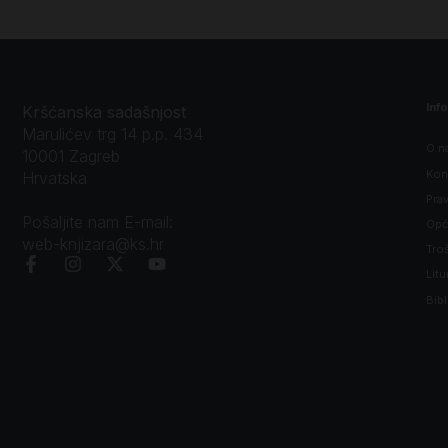
Inf
Kršćanska sadašnjost
Marulićev trg 14 p.p. 434
O n
10001 Zagreb
Kon
Hrvatska
Prav
Pošaljite nam E-mail:
Opći
web-knjizara@ks.hr
Tro
Litu
Bibl