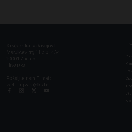
Inf
Kršćanska sadašnjost
Marulićev trg 14 p.p. 434
O n
10001 Zagreb
Kon
Hrvatska
Prav
Pošaljite nam E-mail:
Opći
web-knjizara@ks.hr
Tro
Litu
Bibl