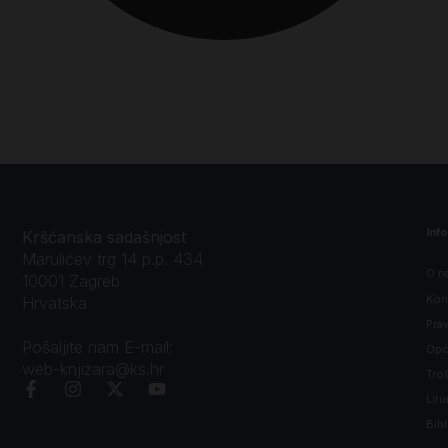
Inf
Kršćanska sadašnjost
Marulićev trg 14 p.p. 434
O n
10001 Zagreb
Kon
Hrvatska
Prav
Pošaljite nam E-mail:
Opći
web-knjizara@ks.hr
Tro
Litu
Bibl