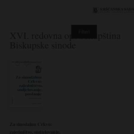
XVI. redovna opća skupština
Filteri
Biskupske sinode
Za sinodalnu Crkvu:
zajedništvo, sudjelovanje,