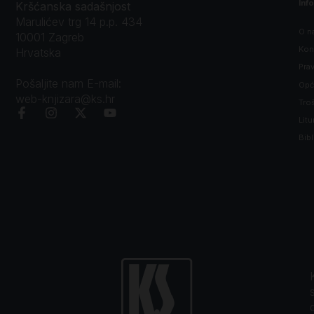
Inf
Kršćanska sadašnjost
Marulićev trg 14 p.p. 434
O n
10001 Zagreb
Kon
Hrvatska
Prav
Pošaljite nam E-mail:
Opći
web-knjizara@ks.hr
Tro
Litu
Bibl