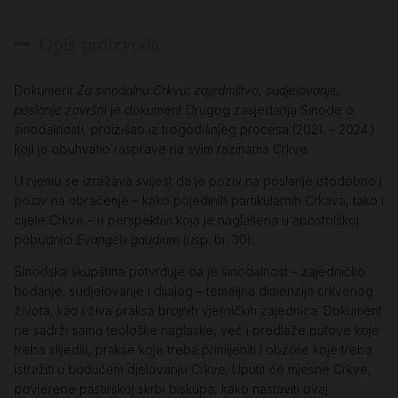
Opis proizvoda
Dokument
Za sinodalnu Crkvu: zajedništvo, sudjelovanje,
poslanje završni
je dokument Drugog zasjedanja Sinode o
sinodalnosti, proizišao iz trogodišnjeg procesa (2021. – 2024.)
koji je obuhvatio rasprave na svim razinama Crkve.
U njemu se izražava svijest da je poziv na poslanje istodobno i
poziv na obraćenje – kako pojedinih partikularnih Crkava, tako i
cijele Crkve – u perspektivi koja je naglašena u apostolskoj
pobudnici
Evangelii gaudium
(usp. br. 30).
Sinodska skupština potvrđuje da je sinodalnost – zajedničko
hodanje, sudjelovanje i dijalog – temeljna dimenzija crkvenog
života, kao i živa praksa brojnih vjerničkih zajednica. Dokument
ne sadrži samo teološke naglaske, već i predlaže putove koje
treba slijediti, prakse koje treba primijeniti i obzore koje treba
istražiti u budućem djelovanju Crkve. Uputit će mjesne Crkve,
povjerene pastirskoj skrbi biskupa, kako nastaviti ovaj