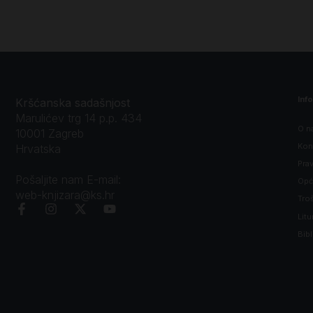
Inf
Kršćanska sadašnjost
Marulićev trg 14 p.p. 434
O n
10001 Zagreb
Kon
Hrvatska
Prav
Pošaljite nam E-mail:
Opći
web-knjizara@ks.hr
Tro
Litu
Bibl