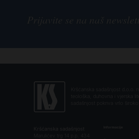
Prijavite se na naš newslet
Kršćanska sadašnjost d.o.o. naj
teološka, duhovna i vjerska li
sadašnjost pokriva vrlo širok
Informacije
Kršćanska sadašnjost
Marulićev trg 14 p.p. 434