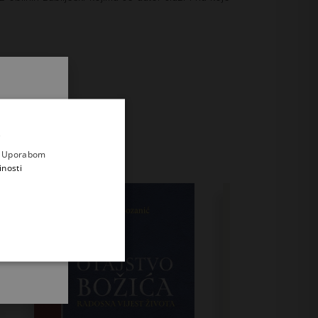
.
i prvi
e
a. Uporabom
inosti