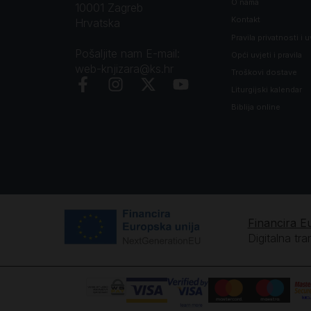
O nama
10001 Zagreb
Kontakt
Hrvatska
Pravila privatnosti i u
Pošaljite nam E-mail:
Opći uvjeti i pravila
web-knjizara@ks.hr
Troškovi dostave
Liturgijski kalendar
Biblija online
Financira E
Digitalna tr