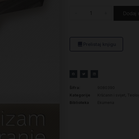
-
+
Dodaj 
Prelistaj knjigu
Šifra:
9080390
Kategorije
Kršćanin i svijet
,
Teolog
Biblioteka
Ekumena