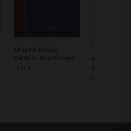
Otajstvo Božića
Novi erotski 
Kardinal Josip Bozanić
Diego Fusaro
45,00
€
50,00
€