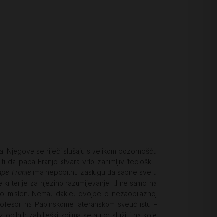
ica. Njegove se riječi slušaju s velikom pozornošću
i da papa Franjo stvara vrlo zanimljiv ‘teološki i
pe Franje
ima nepobitnu zaslugu da sabire sve u
 kriterije za njezino razumijevanje. „I ne samo na
ko mislen. Nema, dakle, dvojbe o nezaobilaznoj
ofesor na Papinskome lateranskom sveučilištu –
 obilnih zabilješki kojima se autor služi i na koje