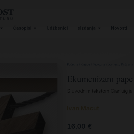
Časopisi
Udžbenici
eIzdanja
Novosti
Početna
/
Knjige
/
Teologija i povijest
/
Kršćanin 
Ekumenizam pape 
S uvodnim tekstom Gianluigija
Ivan Macut
16,00
€