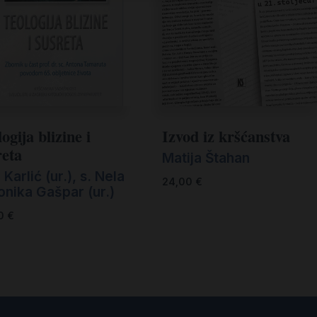
ogija blizine i
Izvod iz kršćanstva
reta
Matija Štahan
 Karlić (ur.)
,
s. Nela
24,00
€
onika Gašpar (ur.)
00
€