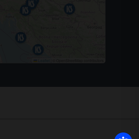
Leaflet
|
© OpenStreetMap contributors