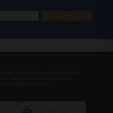
Prijavite se
iblija, liturgijske knjige, crkveni dokumenti,
ova te šest periodičkih izdanja Kršćanska
omičući kršćanske vrjednote.