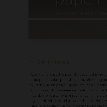
Opis proizvoda
Papa Franjo je postao poznata osobnost jer je jasa
te se proučavaju i ponavljaju u različitim prigod
ekumenski neologizam’. Njegove tvrdnje u podru
jednu cjelinu dajući elemente za ekumensku teolog
hrvatskome jeziku, ova knjiga je jedina koja 
vrijednosti koju ova knjiga donosi u sadašnju 
Gianluigi Pasquale. Knjiga je pisana jednostavnim 