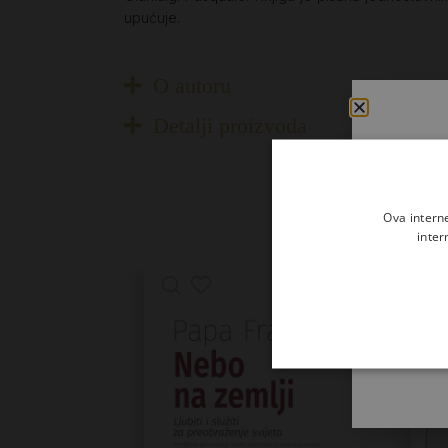
upućuje.
O autoru
Detalji proizvoda
Ova intern
inter