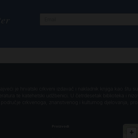
ter
veći je hrvatski crkveni izdavač i nakladnik knjiga kao štu su B
teratura te katehetski udžbenici. U četrdesetak biblioteka i niz
o područje crkvenoga, znanstvenog i kulturnog djelovanja, pr
Proizvodi
+