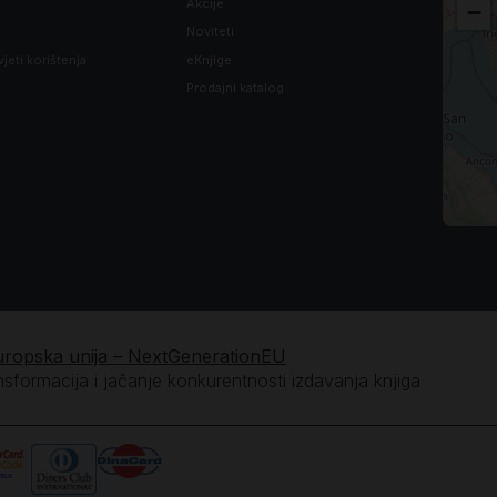
Akcije
−
Noviteti
vjeti korištenja
eKnjige
Prodajni katalog
uropska unija – NextGenerationEU
ansformacija i jačanje konkurentnosti izdavanja knjiga