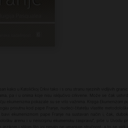
n kako u Katoličkoj Crkvi tako i s onu stranu njezinih vidljivih gran
ama, pa i u onima koje nisu isključivo crkvene. Može se čak ustvrdit
čju ekumenizma pokazale su se vrlo važnima. Knjiga
Ekumenizam pa
iju prisutnu kod pape Franje, nudeći čitatelju vlastite metodološke
se bavi ekumenizmom pape Franje na sustavan način i, čak, dubo
teološku arenu i u neiscrpnu ekumensku raspravu“, piše u
Uvodu
pr
jezikom i stilom što joj nimalo ne umanjuje stručnost, a to se vidi iz