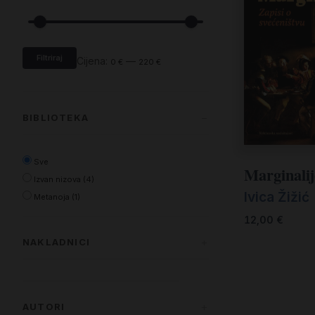
Filtriraj
Cijena:
—
0 €
220 €
BIBLIOTEKA
Sve
Marginalij
Izvan nizova (4)
Ivica Žižić
Metanoja (1)
12,00
€
NAKLADNICI
Kršćanska sadašnjost d.o.o. (4)
Kršćanska sadašnjost u suizdanju s
AUTORI