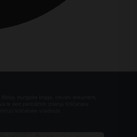
iblija, liturgijske knjige, crkveni dokumenti,
ova te šest periodičkih izdanja Kršćanska
omičući kršćanske vrjednote.