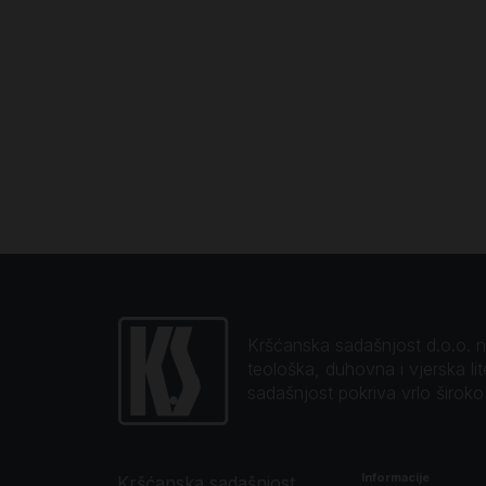
Kršćanska sadašnjost d.o.o. naj
teološka, duhovna i vjerska li
sadašnjost pokriva vrlo širok
Informacije
Kršćanska sadašnjost