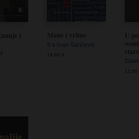
Mane i vrline
nanje i
U po
osmi
fra Ivan Šarčević
star
nz
14,60
€
Slav
12,00