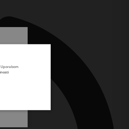
.
i prvi
e
a. Uporabom
inosti