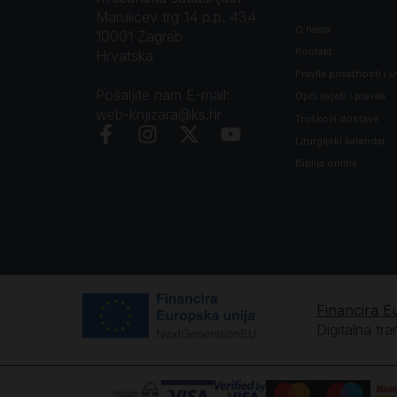
Marulićev trg 14 p.p. 434
O nama
10001 Zagreb
Kontakt
Hrvatska
Pravila privatnosti i u
Pošaljite nam E-mail:
Opći uvjeti i pravila
web-knjizara@ks.hr
Troškovi dostave
Liturgijski kalendar
Biblija online
Financira E
Digitalna tr