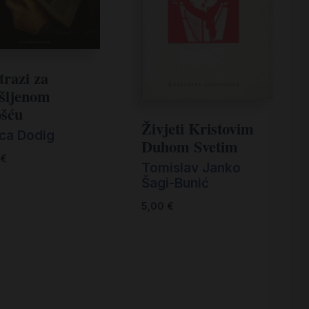
trazi za
šljenom
ošću
Živjeti Kristovim
ica Dodig
Duhom Svetim
€
Tomislav Janko
Šagi-Bunić
5,00
€