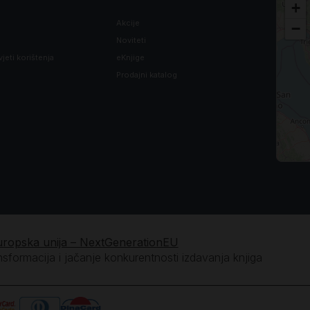
+
Akcije
−
Noviteti
vjeti korištenja
eKnjige
Prodajni katalog
uropska unija – NextGenerationEU
ansformacija i jačanje konkurentnosti izdavanja knjiga