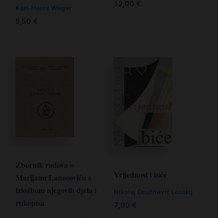
12,00
€
Karl-Heinz Weger
5,50
€
Zbornik radova o
Vrijednost i biće
Marijanu Lanosoviću s
izložbom njegovih djela i
Nikolaj Onufrievič Losskij
rukopisa
7,00
€