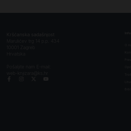
Inf
Kršćanska sadašnjost
Marulićev trg 14 p.p. 434
O n
10001 Zagreb
Kon
Hrvatska
Prav
Pošaljite nam E-mail:
Opći
web-knjizara@ks.hr
Tro
Litu
Bibl