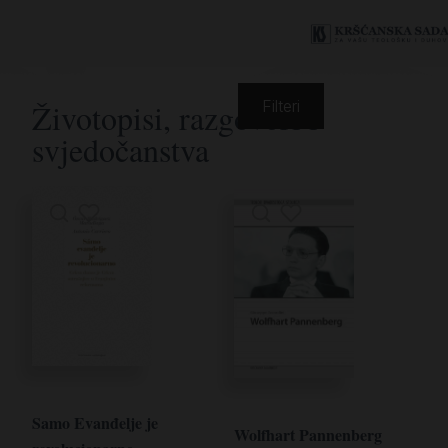
Životopisi, razgovori i
Filteri
svjedočanstva
Samo Evanđelje je
Wolfhart Pannenberg