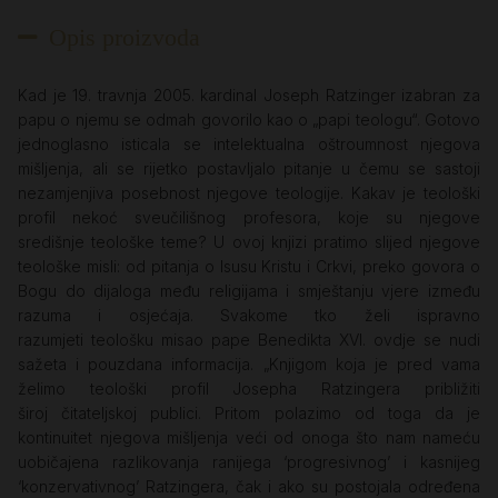
Opis proizvoda
Kad je 19. travnja 2005. kardinal Joseph Ratzinger izabran za
papu o njemu se odmah govorilo kao o „papi teologu“. Gotovo
jednoglasno isticala se intelektualna oštroumnost njegova
mišljenja, ali se rijetko postavljalo pitanje u čemu se sastoji
nezamjenjiva posebnost njegove teologije. Kakav je teološki
profil nekoć sveučilišnog profesora, koje su njegove
središnje teološke teme? U ovoj knjizi pratimo slijed njegove
teološke misli: od pitanja o Isusu Kristu i Crkvi, preko govora o
Bogu do dijaloga među religijama i smještanju vjere između
razuma i osjećaja. Svakome tko želi ispravno
razumjeti teološku misao pape Benedikta XVI. ovdje se nudi
sažeta i pouzdana informacija. „Knjigom koja je pred vama
želimo teološki profil Josepha Ratzingera približiti
široj čitateljskoj publici. Pritom polazimo od toga da je
kontinuitet njegova mišljenja veći od onoga što nam nameću
uobičajena razlikovanja ranijega ‘progresivnog’ i kasnijeg
‘konzervativnog’ Ratzingera, čak i ako su postojala određena