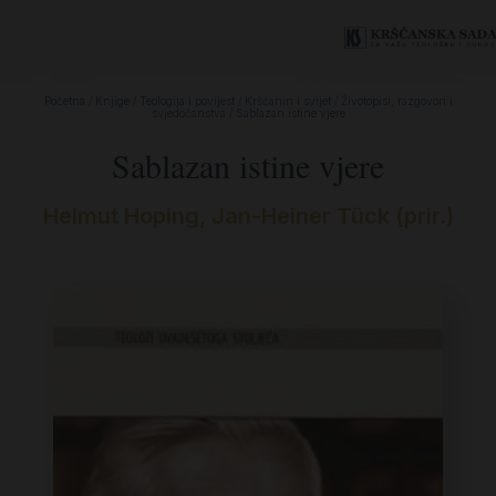
Početna
/
Knjige
/
Teologija i povijest
/
Kršćanin i svijet
/
Životopisi, razgovori i
svjedočanstva
/ Sablazan istine vjere
Sablazan istine vjere
Helmut Hoping, Jan-Heiner Tück (prir.)