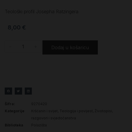
Teološki profil Josepha Ratzingera
8,00
€
-
+
Dodaj u košaricu
Šifra:
9270420
Kategorije
Kršćanin i svijet
,
Teologija i povijest
,
Životopisi,
razgovori i svjedočanstva
Biblioteka
Polazišta