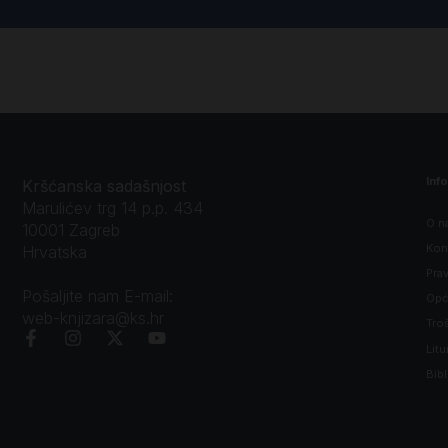
Inf
Kršćanska sadašnjost
Marulićev trg 14 p.p. 434
O n
10001 Zagreb
Kon
Hrvatska
Prav
Pošaljite nam E-mail:
Opći
web-knjizara@ks.hr
Tro
Litu
Bibl