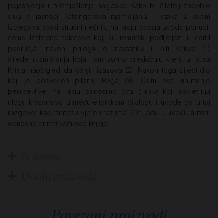
pojašnjenja i premještanja naglaska. Kako bi čitatelj zadobio
sliku o jasnoći Ratzingerova razmišljanja i jezika u kojem
izbjegava svaki stručni rječnik, na kraju ovoga uvoda ponudit
ćemo izabrane tekstove koji su tematski podijeljeni u četiri
područja: nakon priloga o nastanku i biti Crkve (1)
slijede razmišljanja koja nam zorno predočuju vjeru u Isusa
Krista naočigled današnjih izazova (2). Nakon toga slijedi dio
koji je posvećen pitanju Boga (3). Osim ove unutarnje
perspektive, na kraju donosimo dva članka koji osvjetljuju
ulogu kršćanstva u međureligijskom dijalogu i uvode ga u taj
razgovor kao ‘sintezu vjere i razuma’ (4)“, pišu u uvodu autori,
odnosno priređivači ove knjige.
O autoru
Detalji proizvoda
Povezani proizvodi