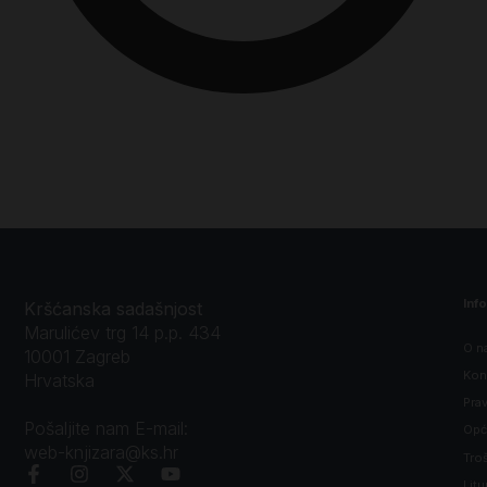
Inf
Kršćanska sadašnjost
Marulićev trg 14 p.p. 434
O n
10001 Zagreb
Kon
Hrvatska
Prav
Pošaljite nam E-mail:
Opći
web-knjizara@ks.hr
Tro
Litu