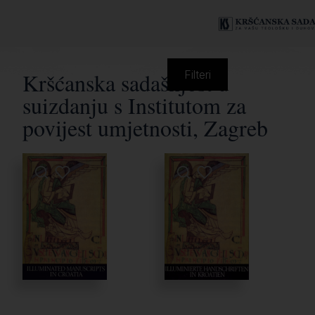
Kršćanska sadašnjost u
Filteri
suizdanju s Institutom za
povijest umjetnosti, Zagreb