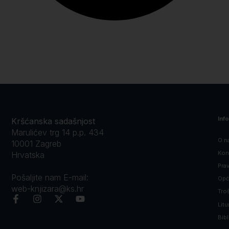
Inf
Kršćanska sadašnjost
Marulićev trg 14 p.p. 434
O n
10001 Zagreb
Kon
Hrvatska
Prav
Pošaljite nam E-mail:
Opći
web-knjizara@ks.hr
Tro
Litu
Bibl