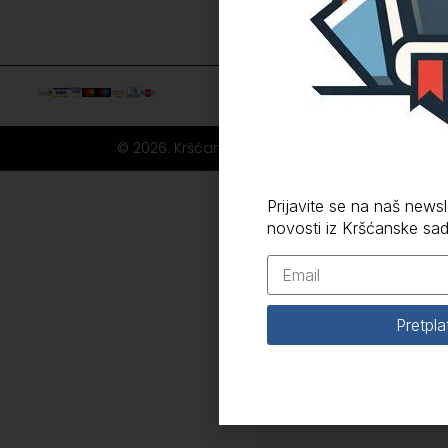
© 2026. Kršćanska sadašnjost
Prijavite se na naš newsle
novosti iz Kršćanske sad
Pretpla