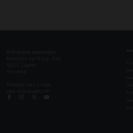
Inf
Kršćanska sadašnjost
Marulićev trg 14 p.p. 434
O n
10001 Zagreb
Kon
Hrvatska
Prav
Pošaljite nam E-mail:
Opći
web-knjizara@ks.hr
Tro
Litu
Bibl