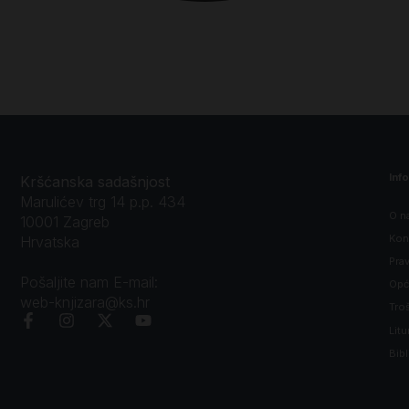
Inf
Kršćanska sadašnjost
Marulićev trg 14 p.p. 434
O n
10001 Zagreb
Kon
Hrvatska
Prav
Pošaljite nam E-mail:
Opći
web-knjizara@ks.hr
Tro
Litu
Bibl