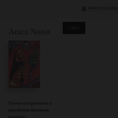
Anica Nazor
Filteri
Pjesma nad pjesmama u
glagoljskom Humskom
brevijaru