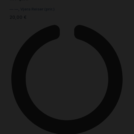
— —
,
Vjera Reiser (prir.)
20,00
€