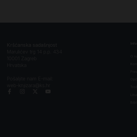
Inf
Kršćanska sadašnjost
Marulićev trg 14 p.p. 434
O n
10001 Zagreb
Kon
Hrvatska
Prav
Pošaljite nam E-mail:
Opći
web-knjizara@ks.hr
Tro
Litu
Bibl