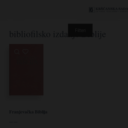
bibliofilsko izdanje Biblije
Filteri
Franjevačka Biblija
— —