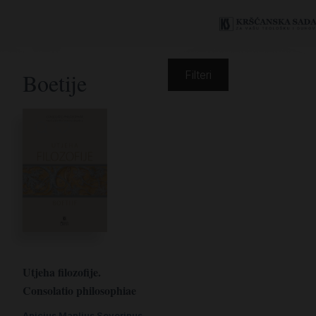
Boetije
Filteri
Utjeha filozofije.
Consolatio philosophiae
Anicius Manlius Severinus