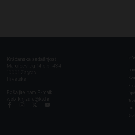
Inf
Kršćanska sadašnjost
Marulićev trg 14 p.p. 434
O n
10001 Zagreb
Kon
Hrvatska
Prav
Pošaljite nam E-mail:
Opći
web-knjizara@ks.hr
Tro
Litu
Bibl