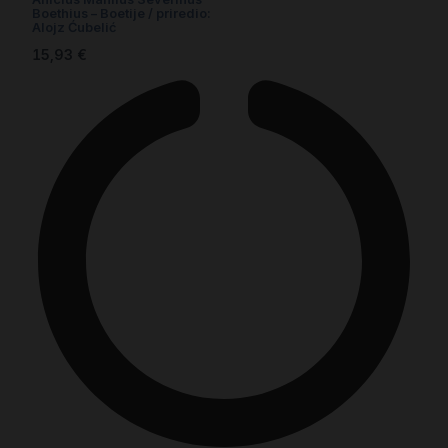
Boethius – Boetije / priredio:
Alojz Ćubelić
15,93
€