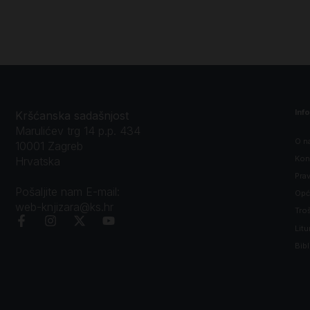
Inf
Kršćanska sadašnjost
Marulićev trg 14 p.p. 434
O n
10001 Zagreb
Kon
Hrvatska
Prav
Pošaljite nam E-mail:
Opći
web-knjizara@ks.hr
Tro
Litu
Bibl