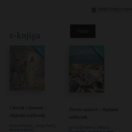
e-knjiga
Filteri
Ukorak s Isusom –
Životu ususret – digitalni
digitalni udžbenik
udžbenik
Ivana Perčić
,
Josip Periš
,
Ivica Živković
,
Nikola
Marina Šimić
Kuzmičić
,
Sandra Košta