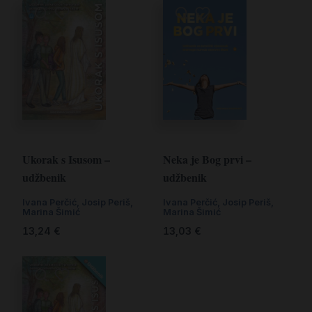
Ukorak s Isusom –
Neka je Bog prvi –
udžbenik
udžbenik
Ivana Perčić
,
Josip Periš
,
Ivana Perčić
,
Josip Periš
,
Marina Šimić
Marina Šimić
13,24
€
13,03
€