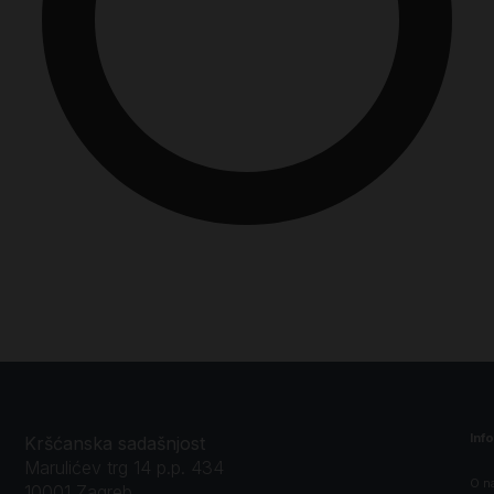
Inf
Kršćanska sadašnjost
Marulićev trg 14 p.p. 434
O n
10001 Zagreb