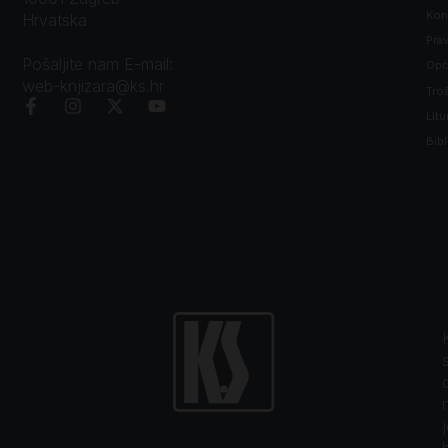
Kon
Hrvatska
Prav
Pošaljite nam E-mail:
Opći
web-knjizara@ks.hr
Tro
Litu
Bibl