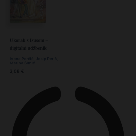
Ukorak s Isusom –
digitalni udžbenik
Ivana Perčić
,
Josip Periš
,
Marina Šimić
3,08
€