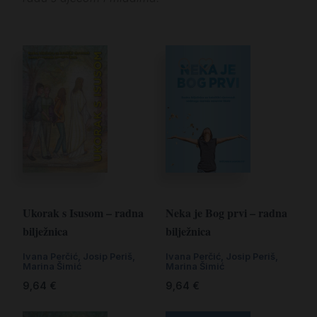
Ukorak s Isusom – radna
Neka je Bog prvi – radna
bilježnica
bilježnica
Ivana Perčić
,
Josip Periš
,
Ivana Perčić
,
Josip Periš
,
Marina Šimić
Marina Šimić
9,64
€
9,64
€