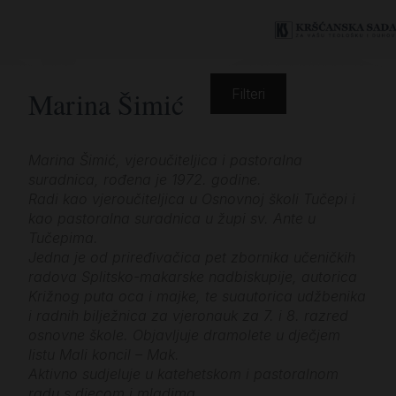
Marina Šimić
Filteri
Marina Šimić, vjeroučiteljica i pastoralna
suradnica, rođena je 1972. godine.
Radi kao vjeroučiteljica u Osnovnoj školi Tučepi i
kao pastoralna suradnica u župi sv. Ante u
Tučepima.
Jedna je od priređivačica pet zbornika učeničkih
radova Splitsko-makarske nadbiskupije, autorica
Križnog puta oca i majke, te suautorica udžbenika
i radnih bilježnica za vjeronauk za 7. i 8. razred
osnovne škole. Objavljuje dramolete u dječjem
listu Mali koncil – Mak.
Aktivno sudjeluje u katehetskom i pastoralnom
radu s djecom i mladima.