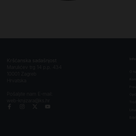
Inf
Kršćanska sadašnjost
Marulićev trg 14 p.p. 434
O n
10001 Zagreb
Kon
Hrvatska
Prav
Pošaljite nam E-mail:
Opći
web-knjizara@ks.hr
Tro
Litu
Bibl