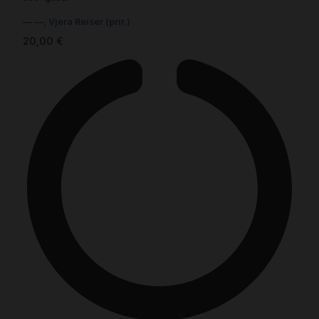
— —
,
Vjera Reiser (prir.)
20,00
€