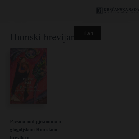
Humski brevijar
Filteri
Pjesma nad pjesmama u
glagoljskom Humskom
brevijaru