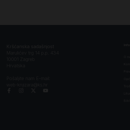
Inf
Kršćanska sadašnjost
Marulićev trg 14 p.p. 434
O n
10001 Zagreb
Kon
Hrvatska
Prav
Pošaljite nam E-mail:
Opći
web-knjizara@ks.hr
Tro
Litu
Bibl