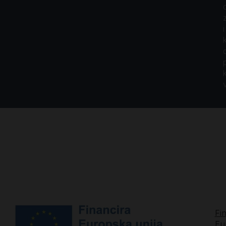
i
Fi
Eu