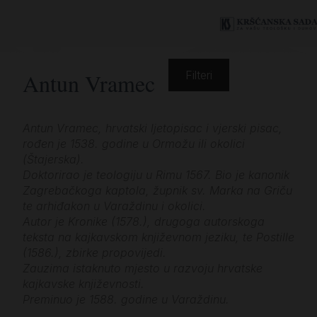
Antun Vramec
Filteri
Antun Vramec, hrvatski ljetopisac i vjerski pisac,
rođen je 1538. godine u Ormožu ili okolici
(Štajerska).
Doktorirao je teologiju u Rimu 1567. Bio je kanonik
Zagrebačkoga kaptola, župnik sv. Marka na Griču
te arhiđakon u Varaždinu i okolici.
Autor je Kronike (1578.), drugoga autorskoga
teksta na kajkavskom književnom jeziku, te Postille
(1586.), zbirke propovijedi.
Zauzima istaknuto mjesto u razvoju hrvatske
kajkavske književnosti.
Preminuo je 1588. godine u Varaždinu.