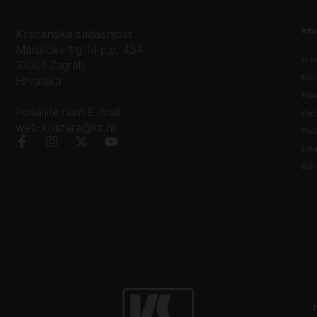
Inf
Kršćanska sadašnjost
Marulićev trg 14 p.p. 434
O n
10001 Zagreb
Kon
Hrvatska
Prav
Pošaljite nam E-mail:
Opći
web-knjizara@ks.hr
Tro
Litu
Bibl