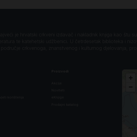
veći je hrvatski crkveni izdavač i nakladnik knjiga kao štu su B
teratura te katehetski udžbenici. U četrdesetak biblioteka i niz
o područje crkvenoga, znanstvenog i kulturnog djelovanja, pr
Proizvodi
+
Akcije
−
Noviteti
vjeti korištenja
eKnjige
Prodajni katalog