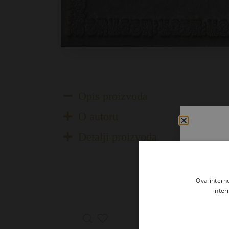
Opis proizvoda
O autoru
Detalji proizvoda
Ova intern
inter