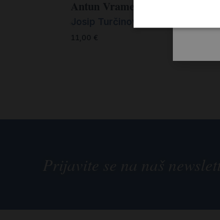
Antun Vramec
Kro
Josip Turčinović
Ant
11,00
€
15,0
Prijavite se na naš newslet