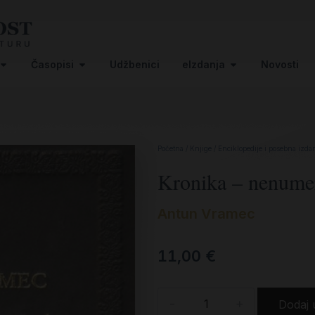
Časopisi
Udžbenici
eIzdanja
Novosti
Početna
/
Knjige
/
Enciklopedije i posebna izda
Kronika – nenume
Antun Vramec
11,00
€
-
+
Dodaj 