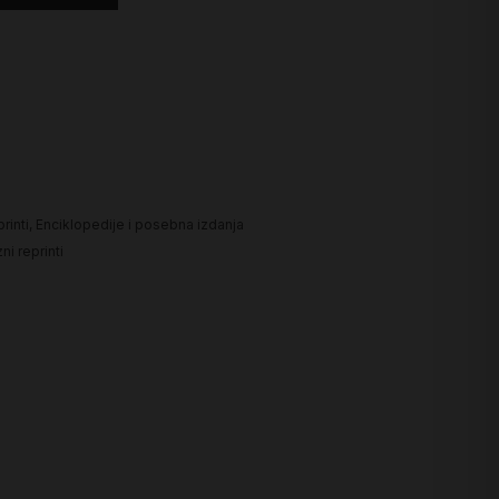
printi
,
Enciklopedije i posebna izdanja
zni reprinti