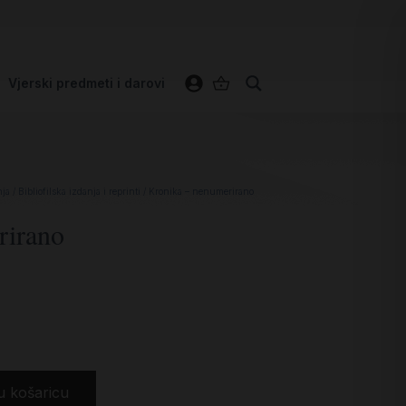
Vjerski predmeti i darovi
nja
/
Bibliofilska izdanja i reprinti
/ Kronika – nenumerirano
rirano
u košaricu