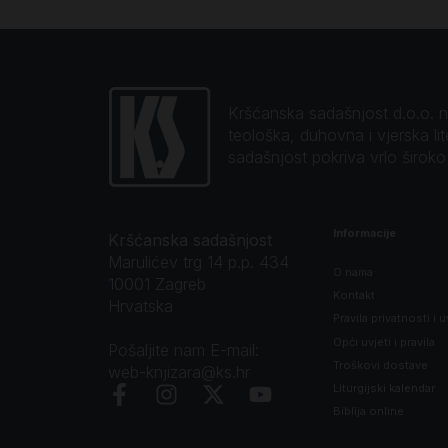
Kršćanska sadašnjost d.o.o. naj
teološka, duhovna i vjerska li
sadašnjost pokriva vrlo širok
Informacije
Kršćanska sadašnjost
Marulićev trg 14 p.p. 434
O nama
10001 Zagreb
Kontakt
Hrvatska
Pravila privatnosti i u
Opći uvjeti i pravila
Pošaljite nam E-mail:
Troškovi dostave
web-knjizara@ks.hr
Liturgijski kalendar
Biblija online