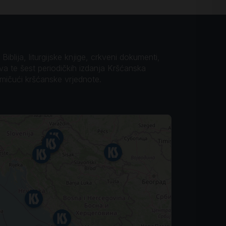
iblija, liturgijske knjige, crkveni dokumenti,
ova te šest periodičkih izdanja Kršćanska
omičući kršćanske vrjednote.