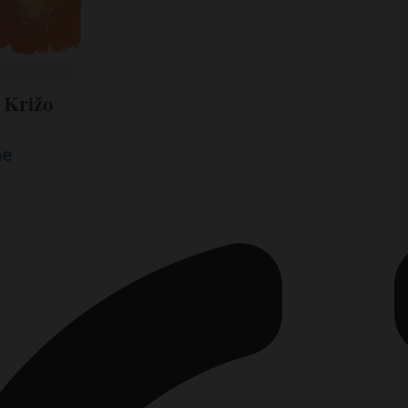
 Križo
ne