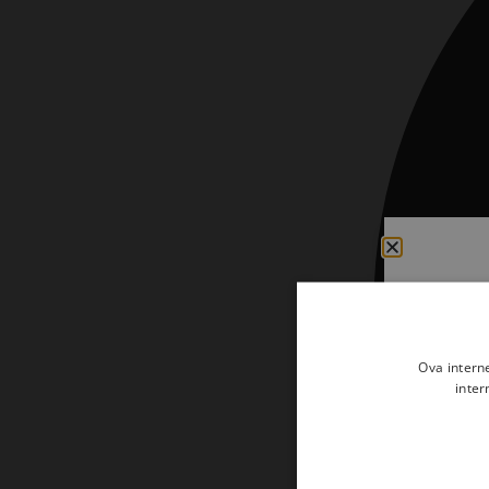
Kršćanin i svijet
Liturgija, kateheza i pastoral
Liturgija, pastoral i kateheza
Ljetna preporuka knjiga
Ljetna priča Kršćanske sadašnjosti
Nekategorizirane
Obitelj, djeca i mladi
Povijest i teologija
Prva pričest i krizma
Ova intern
Teologija
inter
Teologija i povijest
Tjedan Laudato-si'