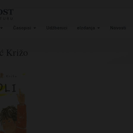
Časopisi
Udžbenici
eIzdanja
Novosti
ć Križo