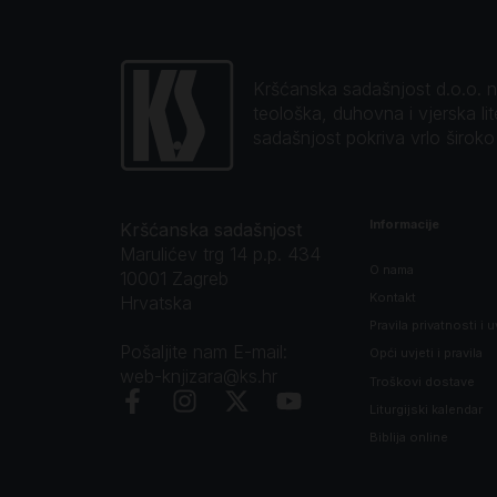
Kršćanska sadašnjost d.o.o. naj
teološka, duhovna i vjerska li
sadašnjost pokriva vrlo širok
Informacije
Kršćanska sadašnjost
Marulićev trg 14 p.p. 434
O nama
10001 Zagreb
Kontakt
Hrvatska
Pravila privatnosti i u
Pošaljite nam E-mail:
Opći uvjeti i pravila
web-knjizara@ks.hr
Troškovi dostave
Liturgijski kalendar
Biblija online