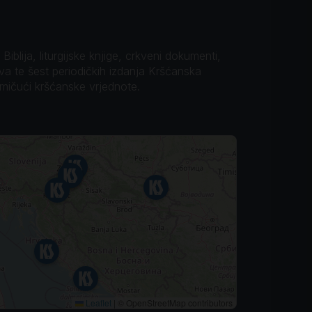
iblija, liturgijske knjige, crkveni dokumenti,
ova te šest periodičkih izdanja Kršćanska
omičući kršćanske vrjednote.
Leaflet
|
© OpenStreetMap contributors