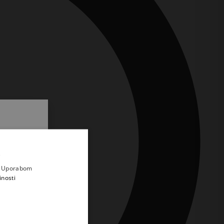
.
i prvi
e
a. Uporabom
inosti