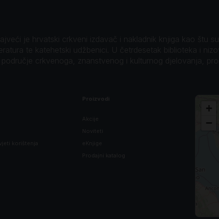
veći je hrvatski crkveni izdavač i nakladnik knjiga kao štu su B
teratura te katehetski udžbenici. U četrdesetak biblioteka i niz
o područje crkvenoga, znanstvenog i kulturnog djelovanja, pr
Proizvodi
+
Akcije
−
Noviteti
vjeti korištenja
eKnjige
Prodajni katalog